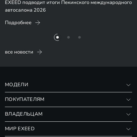
EXEED подводит итоги Пекинского международного
автосалона 2026
Подробнее
все новости
МОДЕЛИ
VX
ПОКУПАТЕЛЯМ
RX
Записаться на тест-драйв
ВЛАДЕЛЬЦАМ
Финансовые программы
Личный кабинет
МИР EXEED
Страхование
Записаться на сервис