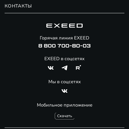
Обмен / Trade-in
Новости и события
КОНТАКТЫ
Сервис
Специальные предложения
Технологии EXEED
Гарантия EXEED
Корпоративным клиентам
Знаковые клиенты EXEED
Помощь на дорогах
Вопрос / ответ (FAQ)
Онлайн-магазин аксессуаров
Горячая линия EXEED
8 800 700-80-03
EXEED в соцсетях
Мы в соцсетях
Мобильное приложение