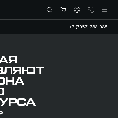
+7 (3952) 288-988
КАЯ
ВЛЯЮТ
ОНА
О
УРСА
»