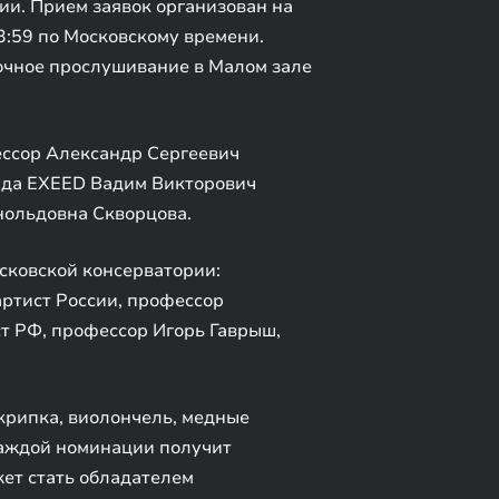
ии. Прием заявок организован на
3:59 по Московскому времени.
 очное прослушивание в Малом зале
ессор Александр Сергеевич
енда EXEED Вадим Викторович
нольдовна Скворцова.
сковской консерватории:
ртист России, профессор
т РФ, профессор Игорь Гаврыш,
крипка, виолончель, медные
каждой номинации получит
жет стать обладателем