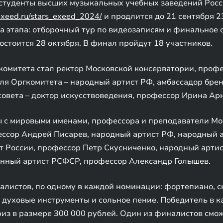
 студенты высших музыкальных учебных заведений Росс
/exeed.ru/stars_exeed_2024/
и продлится до 21 сентября 2
а этапа: отборочный тур по видеозаписям и финальное
остоится 28 октября. В финал пройдут 18 участников.
комитета стал ректор Московской консерватории, проф
еля Оргкомитета – народный артист РФ, амбассадор бр
совета – доктор искусствоведения, профессор Ирина Ар
 с мировыми именами, профессора и преподаватели Мо
ссор Андрей Писарев, народный артист РФ, народный а
 России, профессор Петр Скусниченко, народный артис
нный артист РСФСР, профессор Александр Голышев.
алистов, по одному в каждой номинации: фортепиано, с
 духовые инструменты и сольное пение. Победитель в 
из в размере 300 000 рублей. Один из финалистов смо