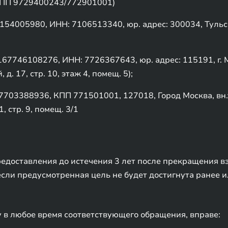
ПП 9729400243/772901001)
005980, ИНН: 7106513340, юр. адрес: 300034, Тульская
7746108276, ИНН: 7726367643, юр. адрес: 115191, г. М
д. 17, стр. 10, этаж 4, помещ. 5);
703388936, КПП 771501001, 127018, Город Москва, вн.
, стр. 9, помещ. 3/1
редоставления до истечения 3 лет после прекращения в
если предусмотренная цель не будет достигнута ранее и
 в любое время соответствующего обращения, вправе: